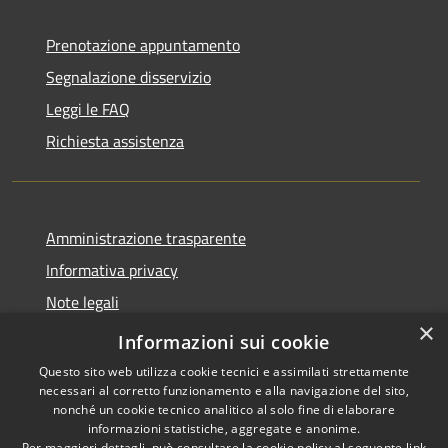
Prenotazione appuntamento
Segnalazione disservizio
Leggi le FAQ
Richiesta assistenza
Amministrazione trasparente
Informativa privacy
Note legali
×
Dichiarazione di accessibilità
Informazioni sui cookie
Questo sito web utilizza cookie tecnici e assimilati strettamente
necessari al corretto funzionamento e alla navigazione del sito,
nonché un cookie tecnico analitico al solo fine di elaborare
informazioni statistiche, aggregate e anonime.
RSS
Copyright © 2026 • Comune di
Per maggiori dettagli, può consultare la cookie policy al seguente
link