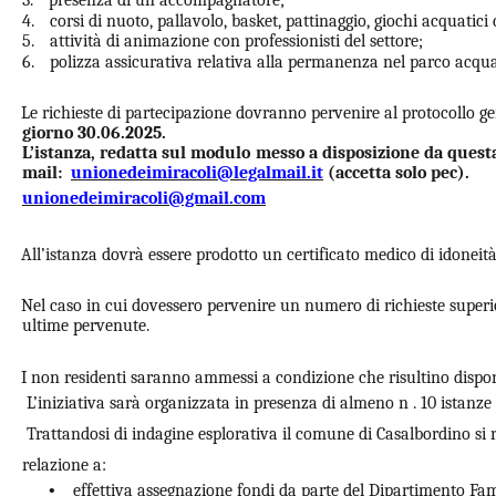
3.
presenza di un accompagnatore;
4.
corsi di nuoto, pallavolo, basket, pattinaggio, giochi acquatici c
5.
attività di animazione con professionisti del settore;
6.
polizza assicurativa relativa alla permanenza nel parco acqua
Le richieste di partecipazione dovranno pervenire al protocollo g
giorno 30.06.2025.
L’istanza, redatta sul modulo messo a disposizione da ques
mail:
unionedeimiracoli@legalmail.it
(accetta solo pec).
unionedeimiracoli@gmail.com
All’istanza dovrà essere prodotto un certificato medico di idoneità f
Nel caso in cui dovessero pervenire un numero di richieste superior
ultime pervenute.
I non residenti saranno ammessi a condizione che risultino dispon
L’iniziativa sarà organizzata in presenza di almeno n . 10 istanze
Trattandosi di indagine esplorativa il comune di Casalbordino si 
relazione a:
•
effettiva assegnazione fondi da parte del Dipartimento Fam