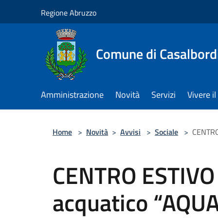
Salta al contenuto principale
Regione Abruzzo
Comune di Casalbord
Amministrazione
Novità
Servizi
Vivere 
Home
>
Novità
>
Avvisi
>
Sociale
>
CENTRO
CENTRO ESTIVO 
acquatico “AQU