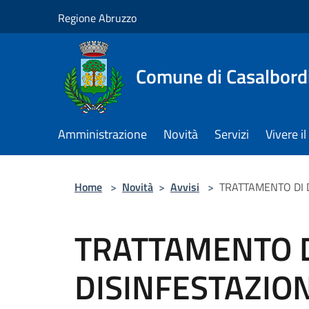
Salta al contenuto principale
Regione Abruzzo
Comune di Casalbord
Amministrazione
Novità
Servizi
Vivere 
Home
>
Novità
>
Avvisi
>
TRATTAMENTO DI D
TRATTAMENTO 
DISINFESTAZION