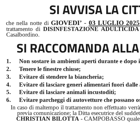
SI AVVISA LA C
GIOVEDI’
-
03 LUGLIO 2025
che nella notte di
trattamento di
DISINFESTAZIONE ADULTICIDA
Casalbordino.
SI RACCOMANDA ALLA
1.
Non sostare in ambienti aperti durante e dopo i
2.
Tenere le finestre chiuse;
3.
Evitare di stendere la biancheria;
4.
Evitare di lasciare generi alimentari fuori dalle 
5.
Evitare di lasciare animali incustoditi;
6.
Evitare parcheggi di autovetture che possano ost
In caso di maltempo il trattamento non effettuato verr
previa comunicazione; la Ditta esecutrice del suddet
CHRISTIAN BILOTTA
- CAMPOBASSO quale inc