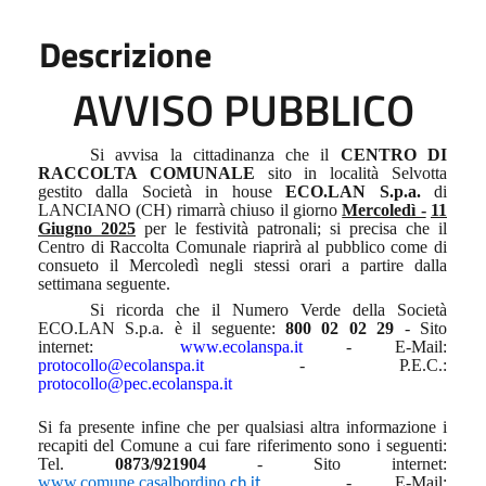
Descrizione
AVVISO PUBBLICO
Si avvisa la cittadinanza che il
CENTRO DI
RACCOLTA COMUNALE
sito in località Selvotta
gestito dalla Società in house
ECO.LAN S.p.a.
di
LANCIANO (CH) rimarrà chiuso il giorno
Mercoledì -
11
Giugno 2025
per le festività patronali; si precisa che il
Centro di Raccolta Comunale riaprirà al pubblico come di
consueto il Mercoledì negli stessi orari a partire dalla
settimana seguente.
Si ricorda che il Numero Verde della Società
ECO.LAN S.p.a. è il seguente:
800 02 02 29
- Sito
internet:
www.ecolanspa.it
- E-Mail:
protocollo@ecolanspa.it
- P.E.C.:
protocollo@pec.ecolanspa.it
Si fa presente infine che per qualsiasi altra informazione i
recapiti del Comune a cui fare riferimento sono i seguenti:
Tel.
0873/921904
- Sito internet:
www.comune.casalbordino.
- E-Mail:
ch.it