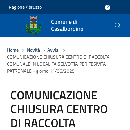
Salta al contenuto principale
Regione Abruzzo
Comune di
Casalbordino
Home
>
Novità
>
Avvisi
>
COMUNICAZIONE CHIUSURA CENTRO DI RACCOLTA
COMUNALE IN LOCALITA SELVOTTA PER FESIVITA’
PATRONALE - giorno 11/06/2025
COMUNICAZIONE
CHIUSURA CENTRO
DI RACCOLTA