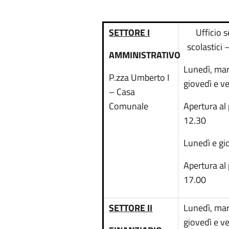
SETTORE I
Ufficio s
scolastici 
AMMINISTRATIVO
Lunedì, mar
P.zza Umberto I
giovedì e v
– Casa
Comunale
Apertura al
12.30
Lunedì e gi
Apertura al
17.00
SETTORE II
Lunedì, mar
giovedì e v