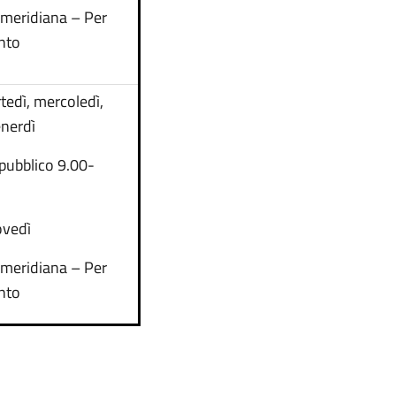
omeridiana – Per
nto
tedì, mercoledì,
enerdì
 pubblico 9.00-
ovedì
omeridiana – Per
nto