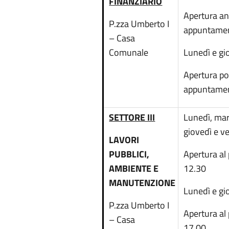
FINANZIARIO
Apertura an
P.zza Umberto I
appuntame
– Casa
Comunale
Lunedì e gi
Apertura p
appuntame
SETTORE III
Lunedì, mar
giovedì e v
LAVORI
PUBBLICI,
Apertura al
AMBIENTE E
12.30
MANUTENZIONE
Lunedì e gi
P.zza Umberto I
Apertura al
– Casa
17.00