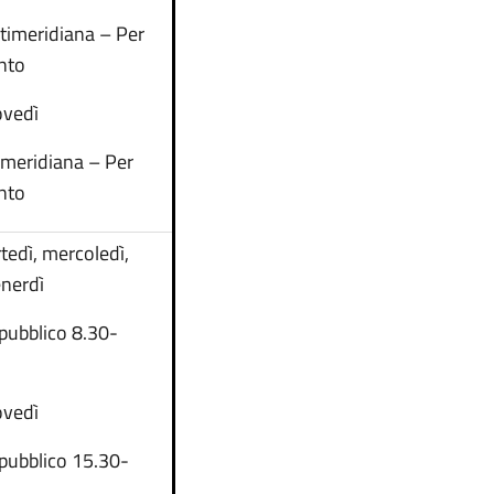
timeridiana – Per
nto
ovedì
omeridiana – Per
nto
tedì, mercoledì,
enerdì
 pubblico 8.30-
ovedì
 pubblico 15.30-