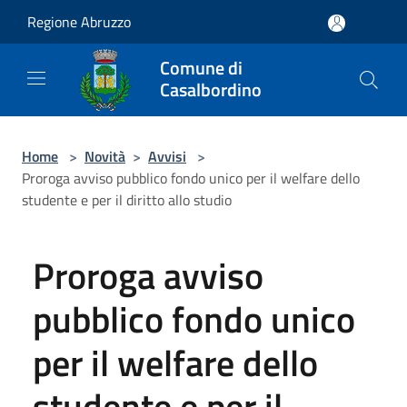
Salta al contenuto principale
Regione Abruzzo
Comune di
Casalbordino
Home
>
Novità
>
Avvisi
>
Proroga avviso pubblico fondo unico per il welfare dello
studente e per il diritto allo studio
Proroga avviso
pubblico fondo unico
per il welfare dello
studente e per il