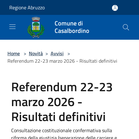
Salta al contenuto principale
Regione Abruzzo
Comune di
Casalbordino
Home
>
Novità
>
Avvisi
>
Referendum 22-23 marzo 2026 - Risultati definitivi
Referendum 22-23
marzo 2026 -
Risultati definitivi
Consultazione costituzionale confermativa sulla
riforma della giustizia (separazione delle carriere e