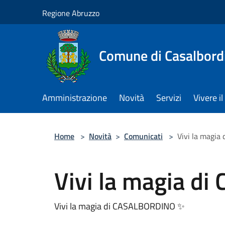
Salta al contenuto principale
Regione Abruzzo
Comune di Casalbord
Amministrazione
Novità
Servizi
Vivere 
Home
>
Novità
>
Comunicati
>
Vivi la magi
Vivi la magia d
Vivi la magia di CASALBORDINO ✨