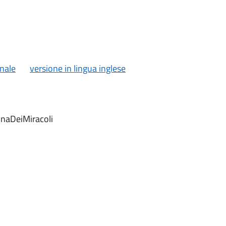
inale
versione in lingua inglese
naDeiMiracoli