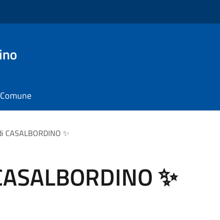
ino
il Comune
a di CASALBORDINO ✨
i CASALBORDINO ✨