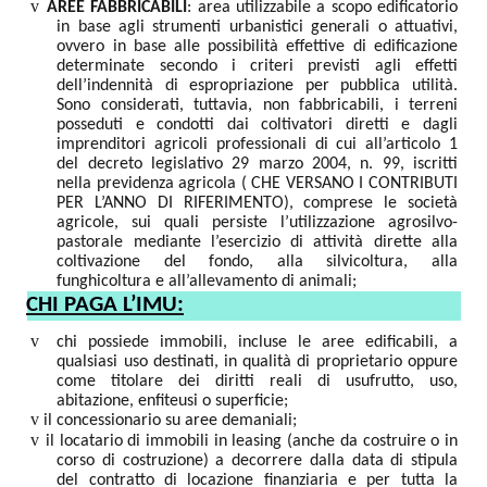
v
AREE FABBRICABILI
: area utilizzabile a scopo edificatorio
in base agli strumenti urbanistici generali o attuativi,
ovvero in base alle possibilità effettive di edificazione
determinate secondo i criteri previsti agli effetti
dell’indennità di espropriazione per pubblica utilità.
Sono considerati, tuttavia, non fabbricabili, i terreni
posseduti e condotti dai coltivatori diretti e dagli
imprenditori agricoli professionali di cui all’articolo 1
del decreto legislativo 29 marzo 2004, n. 99, iscritti
nella previdenza agricola ( CHE VERSANO I CONTRIBUTI
PER L’ANNO DI RIFERIMENTO), comprese le società
agricole, sui quali persiste l’utilizzazione agrosilvo-
pastorale mediante l’esercizio di attività dirette alla
coltivazione del fondo, alla silvicoltura, alla
funghicoltura e all’allevamento di animali;
CHI PAGA L’IMU:
v
chi possiede immobili, incluse le aree edificabili, a
qualsiasi uso destinati, in qualità di proprietario oppure
come titolare dei diritti reali di usufrutto, uso,
abitazione, enfiteusi o superficie;
v
il concessionario su aree demaniali;
v
il locatario di immobili in leasing (anche da costruire o in
corso di costruzione) a decorrere dalla data di stipula
del contratto di locazione finanziaria e per tutta la