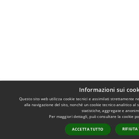
Informazioni sui cook
Questo sito web utilizza cookie tecnici e assimilati strettamente 
alla navigazione del sito, nonché un cookie tecnico analitico al 
statistiche, aggregate e anonim
Per maggiori dettagli, può consultare la cookie p
RIFIUTA
ACCETTA TUTTO