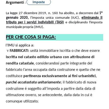
Argomenti
:
Imposte
La legge 27 dicembre 2019, n. 160 ha abolito, a decorrere dal
1°
gennaio 2020,
l’imposta unica comunale (IUC),
eliminando il
tributo per i servizi indivisibili (TASI)
e disciplinando l'imposta
municipale propria (IMU).
PER CHE COSA SI PAGA:
l’IMU si applica a:
v
FABBRICATI
: unità immobiliare iscritta o che deve essere
iscritta nel catasto edilizio urbano con attribuzione di
rendita catastale
, considerandosi parte integrante del
fabbricato l’area occupata dalla costruzione e quella che ne
costituisce
pertinenza esclusivamente ai fini urbanistici,
purché accatastata unitariamente
; il fabbricato di nuova
costruzione è soggetto all’imposta a partire dalla data di
ultimazione ovvero, se antecedente, dalla data in cui è
comunque utilizzato;