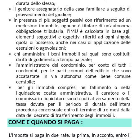
durata dello stesso;
v
il genitore assegnatario della casa familiare a seguito di
provvedimento del giudice;
v
in presenza di più soggetti passivi con riferimento ad un
medesimo immobile, ognuno è titolare di un’autonoma
obbligazione tributaria; l'IMU è calcolata in base agli
elementi soggettivi e oggettivi riferiti ad ogni singola
quota di possesso, anche nei casi di applicazione delle
esenzioni o agevolazioni;
v
chi amministra i beni immobili sui quali sono costituiti
diritti di godimento a tempo parziale;
v
l'amministratore del condominio, per conto di tutti i
condomini, per le parti comuni dell'edificio che sono
accatastate in via autonoma come bene comune
censibile;
v
per gli immobili compresi nel fallimento o nella
liquidazione coatta amministrativa, il curatore o il
commissario liquidatore sono tenuti al versamento della
tassa dovuta per il periodo di durata dell’intera
procedura concorsuale entro il termine di tre mesi dalla
data del decreto di trasferimento degli immobili.
COME E QUANDO SI PAGA :
L’imposta si paga in due rate: la prima, in acconto, entro il