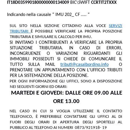
IT18D0359901800000000134009
BIC\SWIFT
CCRTIT2TXXX
Indicando nella causale “ IMU 202_
CF ….. “
SUL SITO
NELLA SEZIONE CITTADINO ALLA VOCE
SERVIZI
TRIBUTARI
È POSSIBILE VERIFICARE LA PROPRIA POSIZIONE
TRIBUTARIA E SIMULARE IL CALCOLO PER IMU.
SI INVITANO I CONTRIBUENTI A VERIFICARE LA PROPRIA
SITUAZIONE TRIBUTARIA. IN CASO DI ERRORI,
INCONGRUENZE O VARIAZIONI RIGUARDANTI GLI
IMMOBILI POSSEDUTI SI CHIEDE DI COMUNICARE IL
TUTTO SULLA MAIL
tributi@casalbordino.info
O
PRENOTARE UN APPUNTAMENTO CON L'UFFICIO TRIBUTI
PER LA SISTEMAZIONE DELLA POSIZIONE.
PER OGNI INFORMAZIONE GLI UFFICI, SONO A DISPOSIZIONE
NEI SEGUENTI GIORNI ED ORARI:
MARTEDI E GIOVEDI: DALLE ORE 09.00 ALLE
ORE 13.00
NEL CASO IN CUI SI VOGLIA UTILIZZARE IL CONTATTO
TELEFONICO, È PREFERIBILE CONTATTARE GLI UFFICI AL DI
FUORI DEGLI ORARI DI APERTURA DEGLI SPORTELLI AL
PUBBLICO AL TELEFONO AI NUMERI
0873/921918- 19