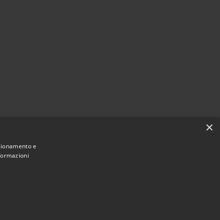
×
nzionamento e
nformazioni
Municipium
Accesso
mune di Casalbordino • Powered by
•
redazione