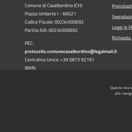
Comune di Casalbordino (CH)
Prenotaz
Piazza Umberto I - 66021
Segnalazi
Codice Fiscale: 00234500692
Leggi le 
Partita IVA: 00234500692
Richiesta
PEC:
protocollo.comunecasalbordino@legalmail.it
Centralino Unico: +39 0873 92191
IBAN:
IT18D0359901800000000134009
BIC\SWIFT CCRTIT2TXXX
Questo sito 
alla navig
RSS
Accessibilità
Privacy
Cookie
Mappa de