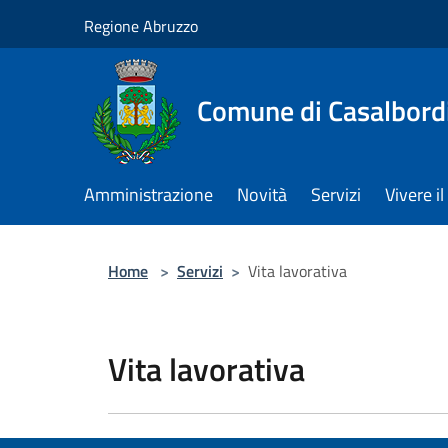
Salta al contenuto principale
Regione Abruzzo
Comune di Casalbord
Amministrazione
Novità
Servizi
Vivere 
Home
>
Servizi
>
Vita lavorativa
Vita lavorativa