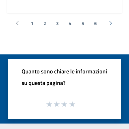
1
2
3
4
5
6
Pagina precedente
Successi
Quanto sono chiare le informazioni
su questa pagina?