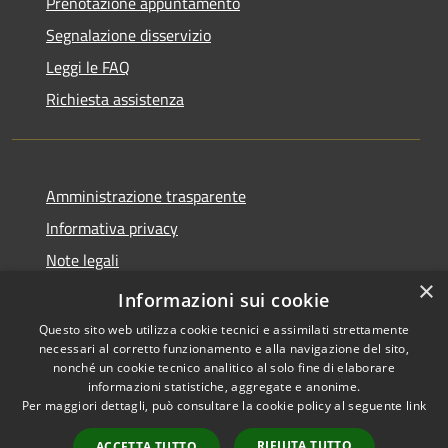
Prenotazione appuntamento
Segnalazione disservizio
Leggi le FAQ
Richiesta assistenza
Amministrazione trasparente
Informativa privacy
Note legali
×
Dichiarazione di accessibilità
Informazioni sui cookie
Questo sito web utilizza cookie tecnici e assimilati strettamente
necessari al corretto funzionamento e alla navigazione del sito,
nonché un cookie tecnico analitico al solo fine di elaborare
informazioni statistiche, aggregate e anonime.
RSS
Copyright © 2026 • Comune di
Per maggiori dettagli, può consultare la cookie policy al seguente
link
Accessibilità
Casalbordino • Powered by
Privacy
Municipium
Accesso
•
RIFIUTA TUTTO
ACCETTA TUTTO