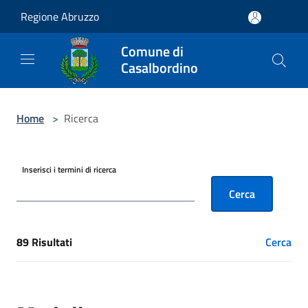
Salta al contenuto principale
Regione Abruzzo
Comune di
Casalbordino
Home
>
Ricerca
Inserisci i termini di ricerca
Cerca
89 Risultati
Cerca
[results] Risultati