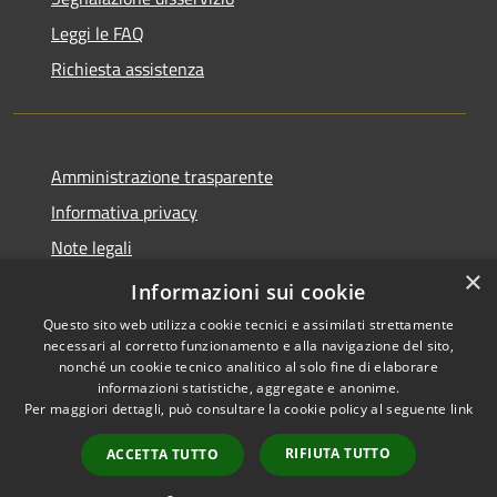
Leggi le FAQ
Richiesta assistenza
Amministrazione trasparente
Informativa privacy
Note legali
×
Dichiarazione di accessibilità
Informazioni sui cookie
Questo sito web utilizza cookie tecnici e assimilati strettamente
necessari al corretto funzionamento e alla navigazione del sito,
nonché un cookie tecnico analitico al solo fine di elaborare
informazioni statistiche, aggregate e anonime.
RSS
Copyright © 2026 • Comune di
Per maggiori dettagli, può consultare la cookie policy al seguente
link
Accessibilità
Casalbordino • Powered by
Privacy
Municipium
Accesso
•
RIFIUTA TUTTO
ACCETTA TUTTO
Cookie
redazione