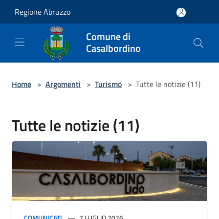
Salta al contenuto principale
Regione Abruzzo
Comune di
Casalbordino
Home
>
Argomenti
>
Turismo
>
Tutte le notizie (11)
Tutte le notizie (11)
COMUNICATI
7 LUGLIO 2026