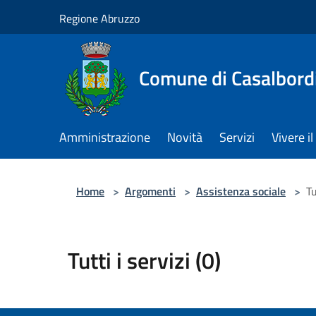
Salta al contenuto principale
Regione Abruzzo
Comune di Casalbord
Amministrazione
Novità
Servizi
Vivere 
Home
>
Argomenti
>
Assistenza sociale
>
Tu
Tutti i servizi (0)