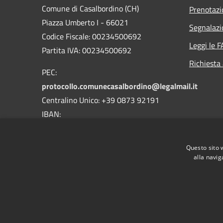
Comune di Casalbordino (CH)
Prenotaz
Piazza Umberto I - 66021
Segnalazi
Codice Fiscale: 00234500692
Leggi le 
Partita IVA: 00234500692
Richiesta
PEC:
protocollo.comunecasalbordino@legalmail.it
Centralino Unico: +39 0873 92191
IBAN:
IT18D0359901800000000134009
BIC\SWIFT CCRTIT2TXXX
Questo sito 
alla navig
RSS
Accessibilità
Privacy
Cookie
Mappa de