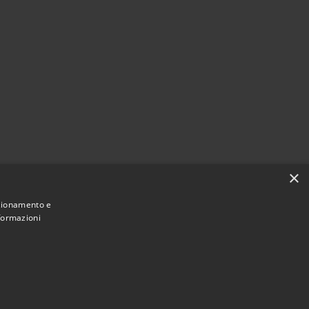
×
nzionamento e
nformazioni
Municipium
Accesso
mune di Casalbordino • Powered by
•
redazione