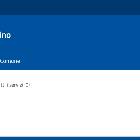
ino
il Comune
tti i servizi (0)