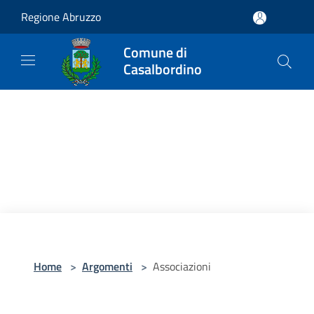
Salta al contenuto principale
Regione Abruzzo
Comune di
Casalbordino
Home
>
Argomenti
>
Associazioni