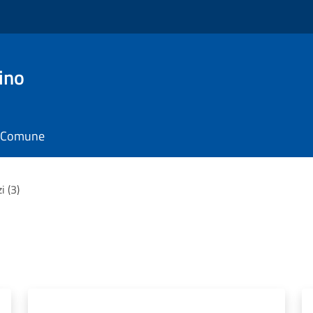
ino
il Comune
i (3)