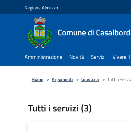
Salta al contenuto principale
Regione Abruzzo
Comune di Casalbord
Amministrazione
Novità
Servizi
Vivere 
Home
>
Argomenti
>
Giustizia
>
Tutti i serviz
Tutti i servizi (3)