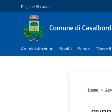
Salta al contenuto principale
Regione Abruzzo
Comune di Casalbord
Amministrazione
Novità
Servizi
Vivere 
Home
>
Arg