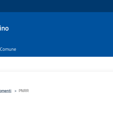
ino
il Comune
omenti
>
PNRR