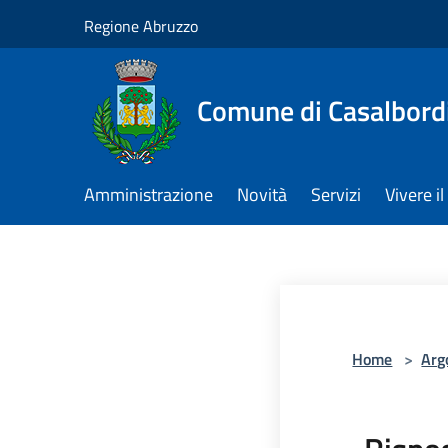
Salta al contenuto principale
Regione Abruzzo
Comune di Casalbord
Amministrazione
Novità
Servizi
Vivere 
Home
>
Arg