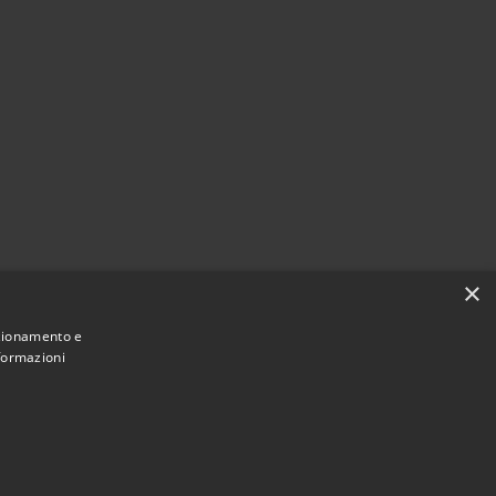
×
nzionamento e
nformazioni
Municipium
Accesso
mune di Casalbordino • Powered by
•
redazione