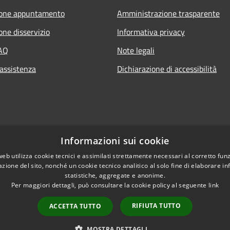
ione appuntamento
Amministrazione trasparente
one disservizio
Informativa privacy
FAQ
Note legali
 assistenza
Dichiarazione di accessibilità
Informazioni sui cookie
web utilizza cookie tecnici e assimilati strettamente necessari al corretto fu
azione del sito, nonché un cookie tecnico analitico al solo fine di elaborare i
statistiche, aggregate e anonime.
Per maggiori dettagli, può consultare la cookie policy al seguente
link
RIFIUTA TUTTO
ACCETTA TUTTO
l sito
Copyright © 2026 • Co
MOSTRA DETTAGLI