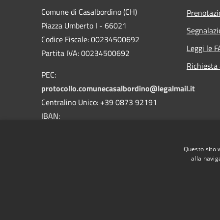
Comune di Casalbordino (CH)
Prenotaz
Piazza Umberto I - 66021
Segnalazi
Codice Fiscale: 00234500692
Leggi le 
Partita IVA: 00234500692
Richiesta
PEC:
protocollo.comunecasalbordino@legalmail.it
Centralino Unico: +39 0873 92191
IBAN:
IT18D0359901800000000134009
BIC\SWIFT CCRTIT2TXXX
Questo sito 
alla navig
RSS
Accessibilità
Privacy
Cookie
Mappa de