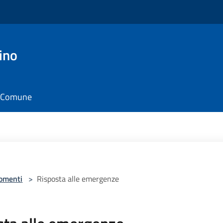
ino
il Comune
omenti
>
Risposta alle emergenze