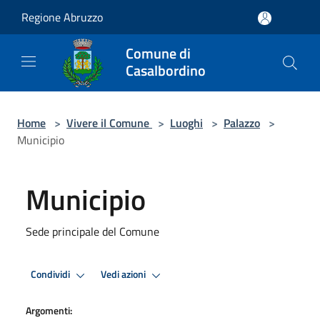
Salta al contenuto principale
Regione Abruzzo
Comune di
Casalbordino
Home
>
Vivere il Comune
>
Luoghi
>
Palazzo
>
Municipio
Municipio
Sede principale del Comune
Condividi
Vedi azioni
Argomenti: