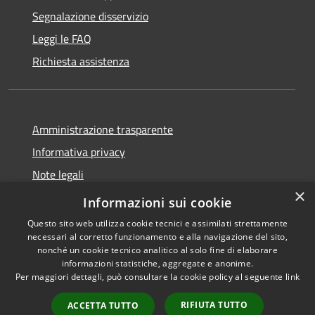
Segnalazione disservizio
Leggi le FAQ
Richiesta assistenza
Amministrazione trasparente
Informativa privacy
Note legali
×
Dichiarazione di accessibilità
Informazioni sui cookie
Questo sito web utilizza cookie tecnici e assimilati strettamente
necessari al corretto funzionamento e alla navigazione del sito,
nonché un cookie tecnico analitico al solo fine di elaborare
informazioni statistiche, aggregate e anonime.
RSS
Copyright © 2026 • Comune di
Per maggiori dettagli, può consultare la cookie policy al seguente
link
Accessibilità
Casalbordino • Powered by
Privacy
Municipium
Accesso
•
RIFIUTA TUTTO
ACCETTA TUTTO