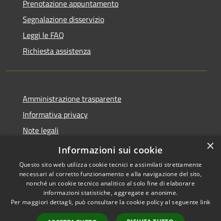
Prenotazione appuntamento
Segnalazione disservizio
Leggi le FAQ
Richiesta assistenza
Amministrazione trasparente
Informativa privacy
Note legali
×
Dichiarazione di accessibilità
Informazioni sui cookie
Questo sito web utilizza cookie tecnici e assimilati strettamente
necessari al corretto funzionamento e alla navigazione del sito,
nonché un cookie tecnico analitico al solo fine di elaborare
informazioni statistiche, aggregate e anonime.
RSS
Copyright © 2026 • Comune di
Per maggiori dettagli, può consultare la cookie policy al seguente
link
Accessibilità
Casalbordino • Powered by
Privacy
Municipium
Accesso
•