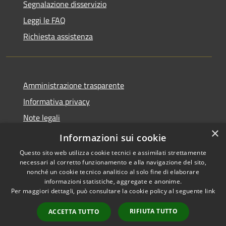
Segnalazione disservizio
Leggi le FAQ
Richiesta assistenza
Amministrazione trasparente
Informativa privacy
Note legali
×
Dichiarazione di accessibilità
Informazioni sui cookie
Questo sito web utilizza cookie tecnici e assimilati strettamente
necessari al corretto funzionamento e alla navigazione del sito,
nonché un cookie tecnico analitico al solo fine di elaborare
informazioni statistiche, aggregate e anonime.
RSS
Copyright © 2026 • Comune di
Per maggiori dettagli, può consultare la cookie policy al seguente
link
Accessibilità
Casalbordino • Powered by
Privacy
Municipium
Accesso
•
RIFIUTA TUTTO
ACCETTA TUTTO
Cookie
redazione