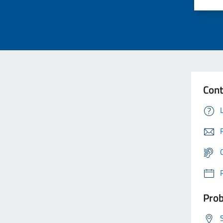
Cont
Prob