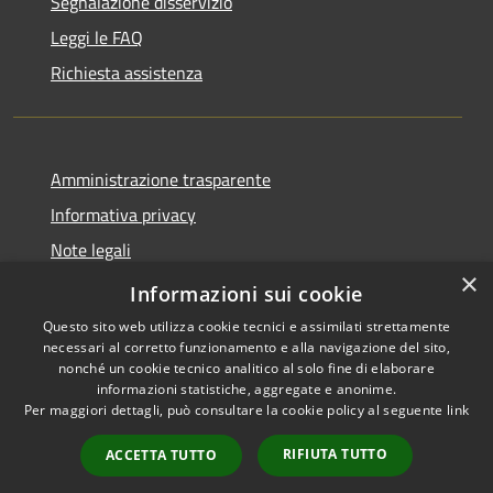
Segnalazione disservizio
Leggi le FAQ
Richiesta assistenza
Amministrazione trasparente
Informativa privacy
Note legali
×
Dichiarazione di accessibilità
Informazioni sui cookie
Questo sito web utilizza cookie tecnici e assimilati strettamente
necessari al corretto funzionamento e alla navigazione del sito,
nonché un cookie tecnico analitico al solo fine di elaborare
informazioni statistiche, aggregate e anonime.
RSS
Copyright © 2026 • Comune di
Per maggiori dettagli, può consultare la cookie policy al seguente
link
Accessibilità
Casalbordino • Powered by
Privacy
Municipium
Accesso
•
RIFIUTA TUTTO
ACCETTA TUTTO
Cookie
redazione