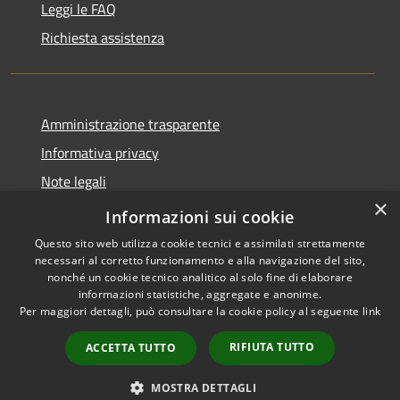
Leggi le FAQ
Richiesta assistenza
Amministrazione trasparente
Informativa privacy
Note legali
×
Dichiarazione di accessibilità
Informazioni sui cookie
Questo sito web utilizza cookie tecnici e assimilati strettamente
necessari al corretto funzionamento e alla navigazione del sito,
nonché un cookie tecnico analitico al solo fine di elaborare
informazioni statistiche, aggregate e anonime.
RSS
Copyright © 2026 • Comune di
Per maggiori dettagli, può consultare la cookie policy al seguente
link
Accessibilità
Casalbordino • Powered by
Privacy
Municipium
Accesso
•
RIFIUTA TUTTO
ACCETTA TUTTO
Cookie
redazione
Mappa del sito
MOSTRA DETTAGLI