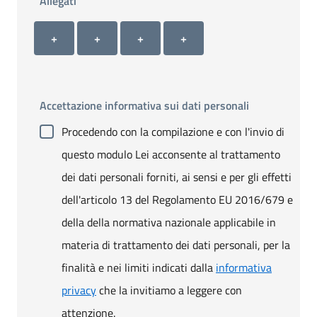
Allegati
Allegato 1
Allegato 2
Allegato 3
Allegato 4
+ Carica allegato 1
+ Carica allegato 2
+ Carica allegato 3
+ Carica allegato 4
+
+
+
+
Accettazione informativa sui dati personali
Procedendo con la compilazione e con l'invio di
questo modulo Lei acconsente al trattamento
dei dati personali forniti, ai sensi e per gli effetti
dell'articolo 13 del Regolamento EU 2016/679 e
della della normativa nazionale applicabile in
materia di trattamento dei dati personali, per la
finalità e nei limiti indicati dalla
informativa
privacy
che la invitiamo a leggere con
attenzione.