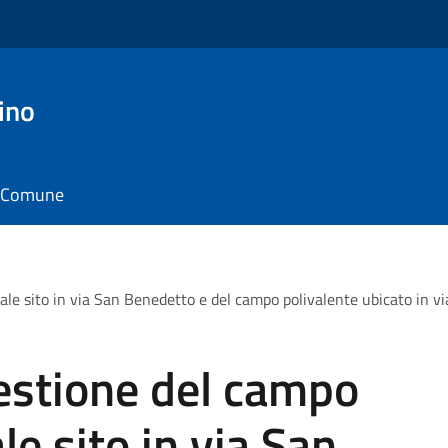
ino
il Comune
e sito in via San Benedetto e del campo polivalente ubicato in via
estione del campo
e sito in via San