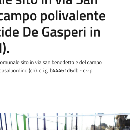
 campo polivalente
cide De Gasperi in
).
omunale sito in via san benedetto e del campo
 casalbordino (ch). c.i.g. b44461d6db - c.v.p.