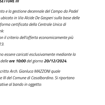
ETTORE III
nto e la gestione decennale del Campo da Padel
bicato in Via Alcide De Gasperi sulla base delle
aforma certificata della Centrale Unica di
nk:
n il criterio dell’offerta economicamente più
23.
nno essere caricati esclusivamente mediante la
 delle
ore 10:00
del giorno
20/12/2024
.
toscritto Arch. Gianluca MAZZONI quale
re III del Comune di Casalbordino. Si riportano
ative al bando in oggetto: