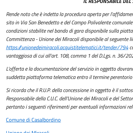
IL RESPONSABILE DEL S
Rende noto che è indetta la procedura aperta per l’affidame
sito in Via San Benedetto e del Campo Polivalente comunale u
condizioni stabilite nel bando di gara disponibile sulla piatt
Committenza - Unione dei Miracoli disponibile al seguente li
https://unionedeimiracoli.acquistitelematici.it/tender/794
co
vantaggiosa di cui all’art. 108, comma 1 del D.Lgs. n. 36/20
L’offerta e la documentazione del servizio in oggetto dovra
suddetta piattaforma telematica entro il termine perentorio
Si ricorda che il R.U.P. della concessione in oggetto è il sot
Responsabile della C.U.C. dell’Unione dei Miracoli e del Setto
pertanto i seguenti riferimenti per eventuali informazioni rel
Comune di Casalbordino
Unione dei Miracoli