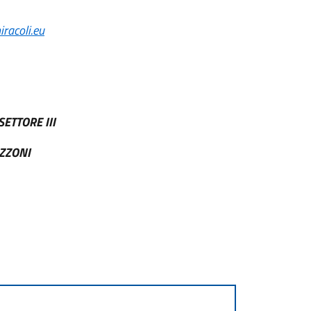
racoli.eu
ETTORE III
AZZONI