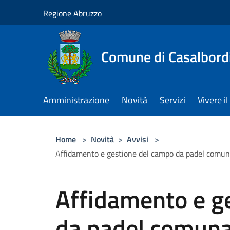
Salta al contenuto principale
Regione Abruzzo
Comune di Casalbord
Amministrazione
Novità
Servizi
Vivere 
Home
>
Novità
>
Avvisi
>
Affidamento e gestione del campo da padel comunal
Affidamento e g
da padel comunal