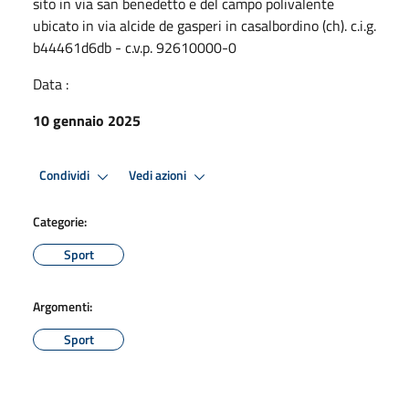
sito in via san benedetto e del campo polivalente
ubicato in via alcide de gasperi in casalbordino (ch). c.i.g.
b44461d6db - c.v.p. 92610000-0
Data :
10 gennaio 2025
Condividi
Vedi azioni
Categorie:
Sport
Argomenti:
Sport