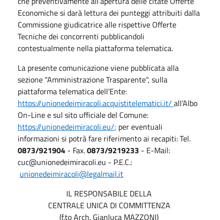
che preventivamente all’apertura delle citate Offerte
Economiche si darà lettura dei punteggi attribuiti dalla
Commissione giudicatrice alle rispettive Offerte
Tecniche dei concorrenti pubblicandoli
contestualmente nella piattaforma telematica.
La presente comunicazione viene pubblicata alla
sezione "Amministrazione Trasparente", sulla
piattaforma telematica dell’Ente:
https://unionedeimiracoli.acquistitelematici.it/
all’Albo
On-Line e sul sito ufficiale del Comune:
https://unionedeimiracoli.eu/
;
per eventuali
informazioni si potrà fare riferimento ai recapiti: Tel.
0873/921904
- Fax.
0873/9219233
- E-Mail:
cuc@unionedeimiracoli.eu - P.E.C.:
unionedeimiracoli@legalmail.it
IL RESPONSABILE DELLA
CENTRALE UNICA DI COMMITTENZA
(f.to Arch. Gianluca MAZZONI)