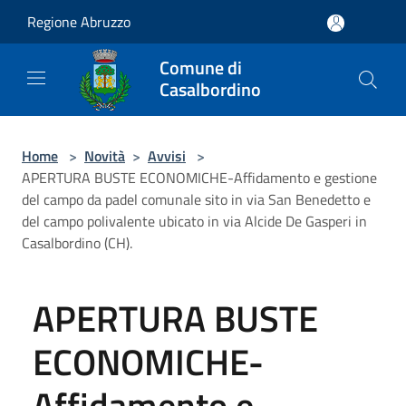
Salta al contenuto principale
Regione Abruzzo
Comune di
Casalbordino
Home
>
Novità
>
Avvisi
>
APERTURA BUSTE ECONOMICHE-Affidamento e gestione
del campo da padel comunale sito in via San Benedetto e
del campo polivalente ubicato in via Alcide De Gasperi in
Casalbordino (CH).
APERTURA BUSTE
ECONOMICHE-
Affidamento e