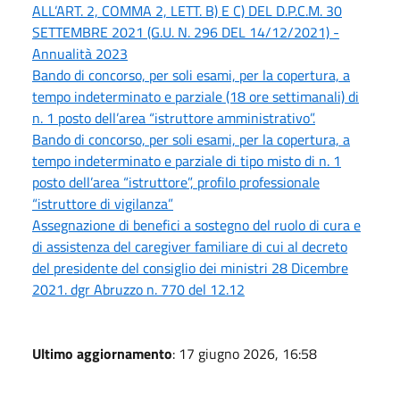
ALL’ART. 2, COMMA 2, LETT. B) E C) DEL D.P.C.M. 30
SETTEMBRE 2021 (G.U. N. 296 DEL 14/12/2021) -
Annualità 2023
Bando di concorso, per soli esami, per la copertura, a
tempo indeterminato e parziale (18 ore settimanali) di
n. 1 posto dell’area “istruttore amministrativo”.
Bando di concorso, per soli esami, per la copertura, a
tempo indeterminato e parziale di tipo misto di n. 1
posto dell’area “istruttore”, profilo professionale
“istruttore di vigilanza”
Assegnazione di benefici a sostegno del ruolo di cura e
di assistenza del caregiver familiare di cui al decreto
del presidente del consiglio dei ministri 28 Dicembre
2021. dgr Abruzzo n. 770 del 12.12
Ultimo aggiornamento
: 17 giugno 2026, 16:58