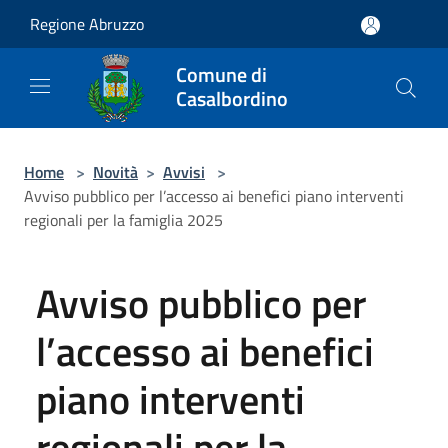
Salta al contenuto principale
Regione Abruzzo
Comune di
Casalbordino
Home
>
Novità
>
Avvisi
>
Avviso pubblico per l’accesso ai benefici piano interventi
regionali per la famiglia 2025
Avviso pubblico per
l’accesso ai benefici
piano interventi
regionali per la