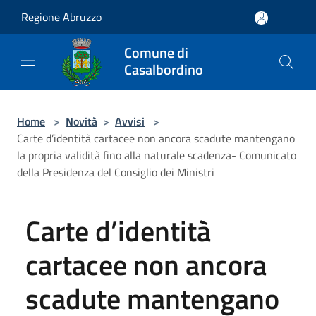
Salta al contenuto principale
Regione Abruzzo
Comune di
Casalbordino
Home
>
Novità
>
Avvisi
>
Carte d’identità cartacee non ancora scadute mantengano
la propria validità fino alla naturale scadenza- Comunicato
della Presidenza del Consiglio dei Ministri
Carte d’identità
cartacee non ancora
scadute mantengano