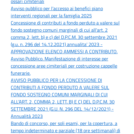
ossari cimiteriali
Avviso pubblico per l’accesso ai benefici piano
interventi regionali per la famiglia 2025
Concessione di contributi a fondo perduto a valere sul
fondo sostegno comuni marginali di cui all'art. 2
comma 2, lett. b) e c) del D.P.C.M. 30 settembre 2021
(g.u. n. 296 del 14.12.2021) annualita' 2023 -
APPROVAZIONE ELENCO AMMESSI A CONTRIBUTO.
Avviso Pubblico. Manifestazione di interesse per
concessione aree cimiteriali per costruzione cappelle
funerarie.
AVVISO PUBBLICO PER LA CONCESSIONE DI
CONTRIBUTI A FONDO PERDUTO A VALERE SUL
FONDO SOSTEGNO COMUNI MARGINALI DI CUI
ALL’ART. 2, COMMA 2, LETT. B) E C) DEL D.P.C.M. 30
SETTEMBRE 2021 (G.U. N. 296 DEL 14/12/2021) -
Annualità 2023
Bando di concorso, per soli esami, per la copertura, a
tempo indeterminato e parziale (18 ore settimanali) di