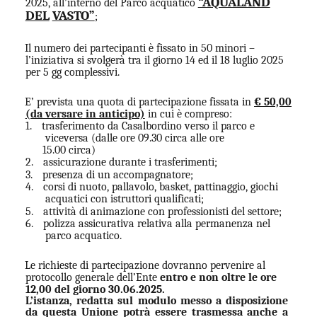
“AQUALAND
2025, all’interno del Parco acquatico
DEL
VASTO”
;
Il numero dei partecipanti è fissato in 50 minori –
l’iniziativa si svolgerà tra il giorno 14 ed il 18 luglio 2025
per 5 gg complessivi.
E’ prevista una quota di partecipazione fissata in
€ 50,00
(da versare in anticipo)
in cui è compreso:
1.
trasferimento da Casalbordino verso il parco e
viceversa (dalle ore 09.30 circa alle ore
15.00 circa)
2.
assicurazione durante i trasferimenti;
3.
presenza di un accompagnatore;
4.
corsi di nuoto, pallavolo, basket, pattinaggio, giochi
acquatici con istruttori qualificati;
5.
attività di animazione con professionisti del settore;
6.
polizza assicurativa relativa alla permanenza nel
parco acquatico.
Le richieste di partecipazione dovranno pervenire al
protocollo generale dell’Ente
entro e non oltre le ore
12,00 del giorno 30.06.2025.
L’istanza, redatta sul modulo messo a disposizione
da questa Unione potrà essere trasmessa anche a