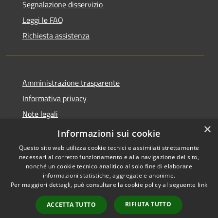
Segnalazione disservizio
Leggi le FAQ
Richiesta assistenza
Amministrazione trasparente
Informativa privacy
Note legali
×
Dichiarazione di accessibilità
Informazioni sui cookie
Questo sito web utilizza cookie tecnici e assimilati strettamente
necessari al corretto funzionamento e alla navigazione del sito,
nonché un cookie tecnico analitico al solo fine di elaborare
informazioni statistiche, aggregate e anonime.
RSS
Copyright © 2026 • Comune di
Per maggiori dettagli, può consultare la cookie policy al seguente
link
Accessibilità
Casalbordino • Powered by
Privacy
Municipium
Accesso
•
RIFIUTA TUTTO
ACCETTA TUTTO
Cookie
redazione