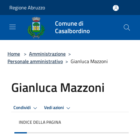
Salta al contenuto principale
Regione Abruzzo
Comune di
Casalbordino
Home
>
Amministrazione
>
Personale amministrativo
>
Gianluca Mazzoni
Gianluca Mazzoni
Condividi
Vedi azioni
INDICE DELLA PAGINA