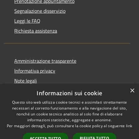
Prenotazione appuntamento
Segnalazione disservizio
Leggi le FAQ
Richiesta assistenza
Amministrazione trasparente
Informativa privacy
Note legali
×
Dichiarazione di accessibilità
Informazioni sui cookie
Questo sito web utilizza cookie tecnici e assimilati strettamente
necessari al corretto funzionamento e alla navigazione del sito,
nonché un cookie tecnico analitico al solo fine di elaborare
informazioni statistiche, aggregate e anonime.
RSS
Copyright © 2026 • Comune di
Per maggiori dettagli, può consultare la cookie policy al seguente
link
Accessibilità
Casalbordino • Powered by
Privacy
Municipium
Accesso
•
RIFIUTA TUTTO
ACCETTA TUTTO