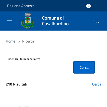
Salta al contenuto principale
Regione Abruzzo
Comune di
Casalbordino
Home
>
Ricerca
Inserisci i termini di ricerca
Cerca
210 Risultati
Cerca
[results] Risultati