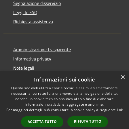
Segnalazione disservizio
Leggi le FAQ
Richiesta assistenza
Amministrazione trasparente
Informativa privacy
Note legali
×
Dichiarazione di accessibilità
Informazioni sui cookie
Questo sito web utilizza cookie tecnici e assimilati strettamente
necessari al corretto funzionamento e alla navigazione del sito,
nonché un cookie tecnico analitico al solo fine di elaborare
informazioni statistiche, aggregate e anonime.
RSS
Copyright © 2026 • Comune di
Per maggiori dettagli, può consultare la cookie policy al seguente
link
Accessibilità
Casalbordino • Powered by
Privacy
Municipium
Accesso
•
RIFIUTA TUTTO
ACCETTA TUTTO
Cookie
redazione