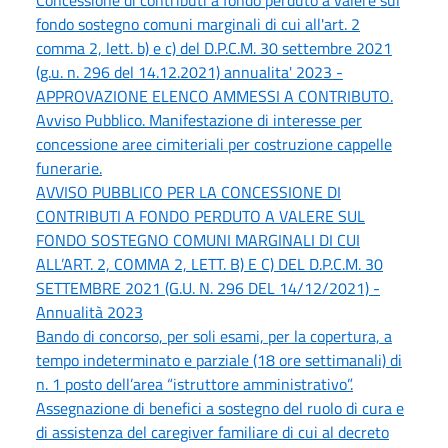
fondo sostegno comuni marginali di cui all'art. 2
comma 2, lett. b) e c) del D.P.C.M. 30 settembre 2021
(g.u. n. 296 del 14.12.2021) annualita' 2023 -
APPROVAZIONE ELENCO AMMESSI A CONTRIBUTO.
Avviso Pubblico. Manifestazione di interesse per
concessione aree cimiteriali per costruzione cappelle
funerarie.
AVVISO PUBBLICO PER LA CONCESSIONE DI
CONTRIBUTI A FONDO PERDUTO A VALERE SUL
FONDO SOSTEGNO COMUNI MARGINALI DI CUI
ALL’ART. 2, COMMA 2, LETT. B) E C) DEL D.P.C.M. 30
SETTEMBRE 2021 (G.U. N. 296 DEL 14/12/2021) -
Annualità 2023
Bando di concorso, per soli esami, per la copertura, a
tempo indeterminato e parziale (18 ore settimanali) di
n. 1 posto dell’area “istruttore amministrativo”.
Assegnazione di benefici a sostegno del ruolo di cura e
di assistenza del caregiver familiare di cui al decreto