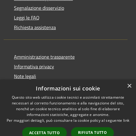
Segnalazione disservizio
Leggi le FAQ
Richiesta assistenza
Amministrazione trasparente
Informativa privacy
Note legali
×
Dichiarazione di accessibilità
Informazioni sui cookie
Questo sito web utilizza cookie tecnici e assimilati strettamente
necessari al corretto funzionamento e alla navigazione del sito,
nonché un cookie tecnico analitico al solo fine di elaborare
informazioni statistiche, aggregate e anonime.
RSS
Copyright © 2026 • Comune di
Per maggiori dettagli, può consultare la cookie policy al seguente
link
Accessibilità
Casalbordino • Powered by
Privacy
Municipium
Accesso
•
RIFIUTA TUTTO
ACCETTA TUTTO