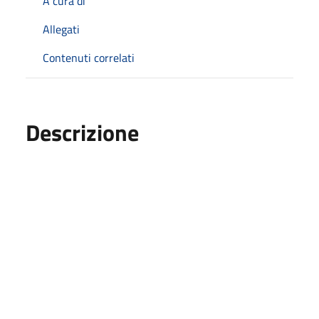
A cura di
Allegati
Contenuti correlati
Descrizione
Pubblicazione elenco beneficiari Carta dedicata a te
2024
Sono state inviata e mezzo posta le comunicazioni
personalizzate per l’utilizzo
della Carta dedicata a te 2024
In allegato elenco beneficiari individuabili mediante il
codice DSU personale