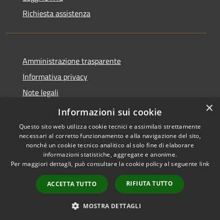
Richiesta assistenza
Amministrazione trasparente
Informativa privacy
Note legali
×
Dichiarazione di accessibilità
Informazioni sui cookie
Questo sito web utilizza cookie tecnici e assimilati strettamente
necessari al corretto funzionamento e alla navigazione del sito,
nonché un cookie tecnico analitico al solo fine di elaborare
informazioni statistiche, aggregate e anonime.
RSS
Copyright © 2026 • Comune di
Per maggiori dettagli, può consultare la cookie policy al seguente
link
Accessibilità
Casalbordino • Powered by
Privacy
Municipium
Accesso
•
RIFIUTA TUTTO
ACCETTA TUTTO
Cookie
redazione
Mappa del sito
MOSTRA DETTAGLI