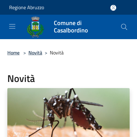
Salta al contenuto principale
Regione Abruzzo
Comune di
Casalbordino
Home
>
Novità
>
Novità
Novità