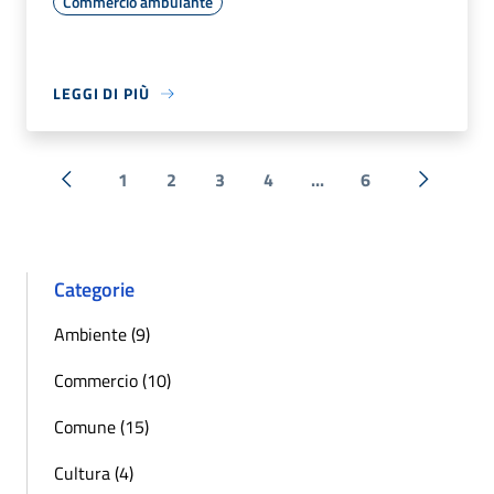
Commercio ambulante
LEGGI DI PIÙ
1
2
3
4
...
6
« Precedente
Successi
Categorie
Ambiente (9)
Commercio (10)
Comune (15)
Cultura (4)