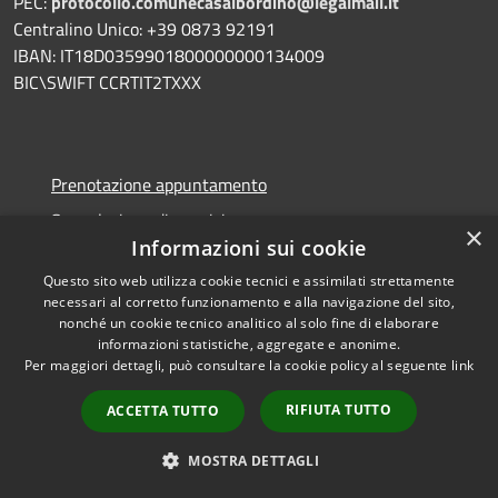
PEC:
protocollo.comunecasalbordino@legalmail.it
Centralino Unico: +39 0873 92191
IBAN: IT18D0359901800000000134009
BIC\SWIFT CCRTIT2TXXX
Prenotazione appuntamento
Segnalazione disservizio
×
Informazioni sui cookie
Leggi le FAQ
Questo sito web utilizza cookie tecnici e assimilati strettamente
Richiesta assistenza
necessari al corretto funzionamento e alla navigazione del sito,
nonché un cookie tecnico analitico al solo fine di elaborare
informazioni statistiche, aggregate e anonime.
Per maggiori dettagli, può consultare la cookie policy al seguente
link
Amministrazione trasparente
RIFIUTA TUTTO
ACCETTA TUTTO
Informativa privacy
MOSTRA DETTAGLI
Note legali