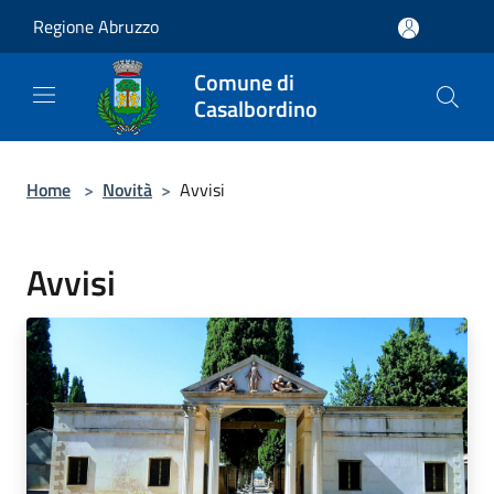
Salta al contenuto principale
Regione Abruzzo
Comune di
Casalbordino
Home
>
Novità
>
Avvisi
Avvisi